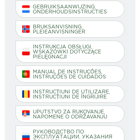
GEBRUIKSAANWIJZING,
ONDERHOUDSINSTRUCTIES
BRUKSANVISNING,
PLEIEANVISNINGER
INSTRUKCJA OBSŁUGI,
WSKAZÓWKI DOTYCZĄCE
PIELĘGNACJI
MANUAL DE INSTRUÇÕES,
INSTRUÇÕES DE CUIDADOS
INSTRUCȚIUNI DE UTILIZARE,
INSTRUCȚIUNI DE ÎNGRIJIRE
UPUTSTVO ZA RUKOVANJE,
NAPOMENE O ODRŽAVANJU
РУКОВОДСТВО ПО
ЭКСПЛУАТАЦИИ, УКАЗАНИЯ