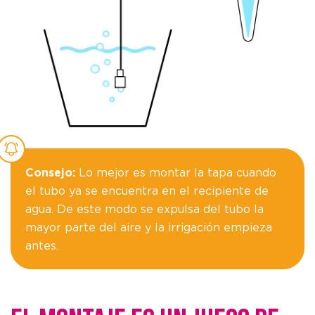
Consejo:
Lo mejor es montar la tapa cuando
el tubo ya se encuentra en el recipiente de
agua. De este modo se expulsa del tubo la
mayor parte del aire y la irrigación empieza
antes.