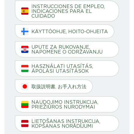
INSTRUCCIONES DE EMPLEO,
INDICACIONES PARA EL
CUIDADO
KÄYTTÖOHJE, HOITO-OHJEITA
UPUTE ZA RUKOVANJE,
NAPOMENE O ODRŽAVANJU
HASZNÁLATI UTASÍTÁS,
ÁPOLÁSI UTASÍTÁSOK
取扱説明書, お手入れ方法
NAUDOJIMO INSTRUKCIJA,
PRIEŽIŪROS NURODYMAI
LIETOŠANAS INSTRUKCIJA,
KOPŠANAS NORĀDĪJUMI