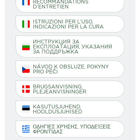
RECOMMANDATIONS
D’ENTRETIEN
ISTRUZIONI PER L’USO,
INDICAZIONI PER LA CURA
ИНСТРУКЦИЯ ЗА
ЕКСПЛОАТАЦИЯ, УКАЗАНИЯ
ЗА ПОДДРЪЖКА
NÁVOD K OBSLUZE, POKYNY
PRO PÉČI
BRUGSANVISNING,
PLEJEANVISNINGER
KASUTUSJUHEND,
HOOLDUSJUHISED
ΟΔΗΓΊΕΣ ΧΡΉΣΗΣ, ΥΠΟΔΕΊΞΕΙΣ
ΦΡΟΝΤΊΔΑΣ